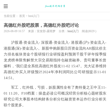
当前位置：
首页
>
html入门
高德红外股吧股票，高德红外股吧讨论
2026-08-09 16:57
来源：宣发部-露雨梦
分类：
html入门
阅读(
8029
)
沪股通-资金流入- 深股通-资金流入- 港股通(沪)-资金流入-
港股通(深)-资金流入-。新股申购新股日历资金流向AH股比价主
力排名板块资金个股研报行业研报盈利预测千股千评年报季报
龙虎榜单限售解禁大宗交易期指持仓融资融券。贵司董事长曾
爆料，‘我们是全系统高德红外股友11-02 15:47。光大证券维持
高德红外买入评级预计2024年净利润同比公司研报提示11-01
14:51。
军工，红外线，亏损，妖股属性全有了奥特曼之王中王11-
01 11:20。F10档案：操盘必读公司概况经营分析核心题材股东
研究公司大事股本结构财务分析分红融资资本运作行业分析关
联个股更多。